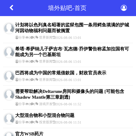
墙外贴吧-首页
计划将以色列臭名昭著的监狱包围一条用鳄鱼填满的护城
河因动物福利问题而被搁置
分享
世界新闻
0
0
2026-08-06 13:01
希塔·希萨纳儿子萨吉布·瓦杰德·乔伊警告称孟加拉国有可
能成为另一个巴基斯坦
分享
世界新闻
0
0
2026-08-06 13:01
巴西将成为中国的常规借款国，财政官员表示
分享
世界新闻
0
0
2026-08-06 13:01
需要帮助解决Deltarune房间和摄像头的问题 [可能包含
Shadow Mantle第三章剧透]
分享
游戏开发
0
0
2026-08-06 11:52
大型混合物和小型混合物问题
分享
投资股票
0
0
2026-08-06 11:51
官方WSB药片