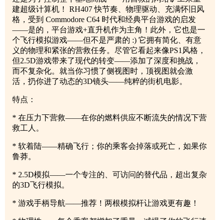
建超级计算机！ RH407 快节奏、物理驱动、充满怀旧风
格，受到 Commodore C64 时代和经典平台游戏的启发
——是的，平台游戏+直升机作为主角！此外，它也是一
个飞行模拟游戏——但不是严肃的 :) 它拥有简化、有意
义的物理和紧张的营救任务。尽管它看起来像PS1风格，
但2.5D游戏带来了现代的转变——添加了深度和挑战，
而不复杂化。就当你习惯了侧视图时，顶视图就会激
活，扔你进了动态的3D镜头——纯粹的街机电影。
特点：
* 在压力下营救——在你的燃料供应不断流失的情况下营
救工人。
* 软着陆——精确飞行；你的乘客会掉落或死亡，如果你
鲁莽。
* 2.5D模拟——一个专注的、可访问的替代品，超出复杂
的3D飞行模拟。
* 游戏手柄导航——推荐！两根模拟杆让游戏更有趣！