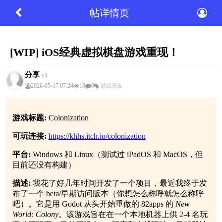
帖详情页
[WIP] iOS经典虚拟棋盘游戏重现！
分享
v1
2026-05-17 07:24
10
0
游戏开发
游戏标题:
Colonization
可玩连接:
https://khhs.itch.io/colonization
平台:
Windows 和 Linux（测试过 iPadOS 和 MacOS，但
目前还没有构建）
描述:
我花了好几年时间开发了一个项目，最近我终于发
布了一个 beta/早期访问版本（你想怎么称呼就怎么称呼
吧）。它是用 Godot 从头开始重做的 82apps 的
New
World: Colony
。该游戏旨在在一个本地机器上供 2-4 名玩