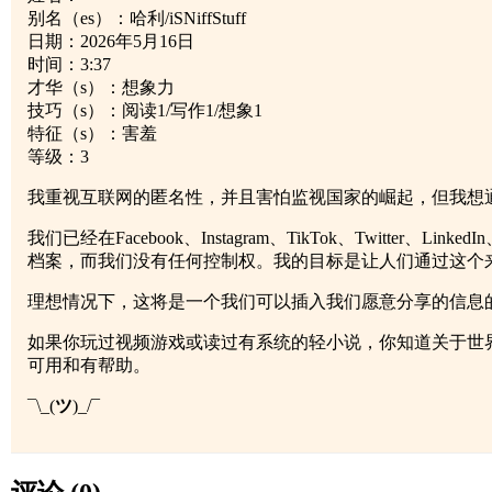
别名（es）：哈利/iSNiffStuff
日期：2026年5月16日
时间：3:37
才华（s）：想象力
技巧（s）：阅读1/写作1/想象1
特征（s）：害羞
等级：3
我重视互联网的匿名性，并且害怕监视国家的崛起，但我想
我们已经在Facebook、Instagram、TikTok、Twi
档案，而我们没有任何控制权。我的目标是让人们通过这个
理想情况下，这将是一个我们可以插入我们愿意分享的信息
如果你玩过视频游戏或读过有系统的轻小说，你知道关于世界的
可用和有帮助。
¯\_(
ツ
)_/¯