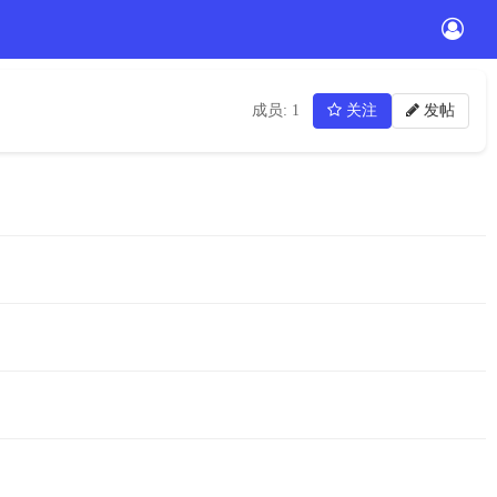
成员: 1
关注
发帖