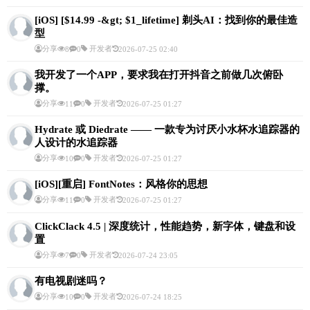
[iOS] [$14.99 -&gt; $1_lifetime] 剃头AI：找到你的最佳造
型
分享
开发者
8
0
2026-07-25 02:40
我开发了一个APP，要求我在打开抖音之前做几次俯卧
撑。
分享
开发者
11
0
2026-07-25 01:27
Hydrate 或 Diedrate —— 一款专为讨厌小水杯水追踪器的
人设计的水追踪器
分享
开发者
10
0
2026-07-25 01:27
[iOS][重启] FontNotes：风格你的思想
分享
开发者
11
0
2026-07-25 01:27
ClickClack 4.5 | 深度统计，性能趋势，新字体，键盘和设
置
分享
开发者
7
0
2026-07-24 23:05
有电视剧迷吗？
分享
开发者
10
0
2026-07-24 18:25