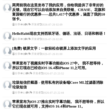
两周前我在这里发布了我的应用，你给我提供了非常好的
反馈。现在它可以自动添加来自美联银、CHASE、花旗和
富国银行的优惠券——总共1,417个优惠券，涵盖了我的10
张卡。
分享
开发者
6
0
2026-07-26 02:09
HelloHabit现在支持西班牙语、德语、法语、日语和韩语！
分享
开发者
5
0
2026-07-26 02:09
[免费] 锁屏文字：一款轻松在锁屏上添加文字的应用
分享
开发者
8
0
2026-07-26 01:00
苹果宣布了视频实时字幕功能在iOS 27中。 我不想等待，
所以它现在已经在iOS 16.4和iPhone 11上可用。
分享
开发者
13
0
2026-07-25 23:52
垃圾短信拦截器 - 使用私有的设备端Core ML过滤器消除
垃圾短信
分享
开发者
11
0
2026-07-25 22:44
苹果宣布为iOS 27推出实时字幕功能。 我不想等待，所以
它们现在就可用，支持iOS 16.4和iPhone 11。