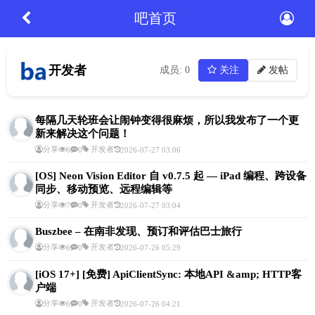
吧首页
开发者
成员: 0
关注
发帖
每隔几天轮班会让闹钟变得很麻烦，所以我发布了一个更
新来解决这个问题！
分享
开发者
6
0
2026-07-27 03:06
[OS] Neon Vision Editor 自 v0.7.5 起 — iPad 编程、跨设备
同步、移动预览、远程编辑等
分享
开发者
7
0
2026-07-27 03:04
Buszbee – 在南非发现、预订和评估巴士旅行
分享
开发者
6
0
2026-07-26 05:29
[iOS 17+] [免费] ApiClientSync: 本地API &amp; HTTP客
户端
分享
开发者
6
0
2026-07-26 04:21