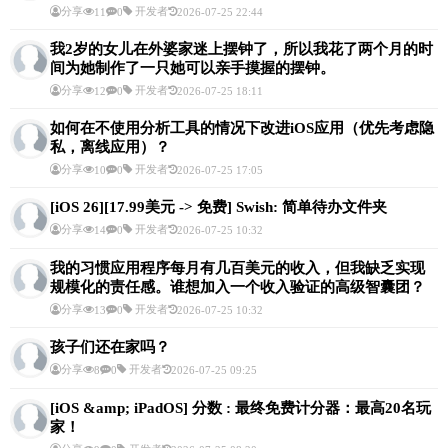
分享
开发者
11
0
2026-07-25 22:44
我2岁的女儿在外婆家迷上摆钟了，所以我花了两个月的时
间为她制作了一只她可以亲手摸握的摆钟。
分享
开发者
12
0
2026-07-25 18:11
如何在不使用分析工具的情况下改进iOS应用（优先考虑隐
私，离线应用）？
分享
开发者
10
0
2026-07-25 17:05
[iOS 26][17.99美元 -> 免费] Swish: 简单待办文件夹
分享
开发者
14
0
2026-07-25 10:32
我的习惯应用程序每月有几百美元的收入，但我缺乏实现
规模化的责任感。谁想加入一个收入验证的高级智囊团？
分享
开发者
13
0
2026-07-25 10:32
孩子们还在家吗？
分享
开发者
8
0
2026-07-25 09:25
[iOS &amp; iPadOS] 分数 : 最终免费计分器：最高20名玩
家！