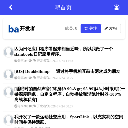
吧首页
开发者
成员: 0
关注
发帖
因为日记应用程序看起来相当乏味，所以我做了一个
slambook/日记应用程序。
分享
开发者
9
0
2026-07-24 11:44
[iOS] DoubleBump — 通过将手机相互敲击两次成为朋友
分享
开发者
9
0
2026-07-24 08:27
[睡眠时的自然声音][终身$9.99-&gt; $5.99][48小时限时][一
键深度睡眠，自定义程序，自动播放和渐隐计时器-100%
离线和私有]
分享
开发者
8
0
2026-07-24 08:27
我开发了一款运动社交应用，SportLink，以充实我的空闲
时间并保持活跃。