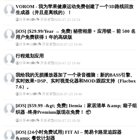
VOROM - 我为苹果健康运动免费创建了一个3D路线回放
生成器（并且是离线的）！
分享
开发者
6
0
2026-07-23 20:54
[iOS] [$29.99/Year → 免费] 秘密相册 + 应用锁 – 前 500 名
用户免费获得 1 年的高级版
分享
开发者
10
0
2026-07-23 19:46
行程规划应用
分享
开发者
9
0
2026-07-23 19:46
我给我的无损播放器加了一个录音棚脑：新的BASS引擎、
实时效果+DSP、实时视觉化器和MOD/跟踪支持（Flacbox
7.6）。
分享
开发者
10
0
2026-07-23 19:46
[iOS] [$59.99 -&gt; 免费] Itemia：家居清单 &amp; 箱子组
织器 -终身Premium版现在免费！ 📦
分享
开发者
9
0
2026-07-23 18:36
[iOS] [24小时免费试用] FIT AI – 简易卡路里追踪器
&amp; 餐饮计划器