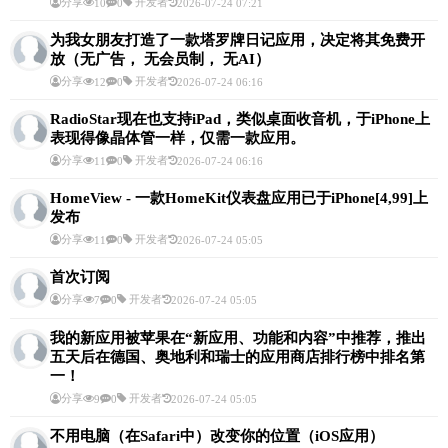
分享
开发者
10
0
2026-07-24 07:21
为我女朋友打造了一款塔罗牌日记应用，决定将其免费开
放（无广告， 无会员制， 无AI）
分享
开发者
12
0
2026-07-24 06:16
RadioStar现在也支持iPad，类似桌面收音机，于iPhone上
表现得像晶体管一样，仅需一款应用。
分享
开发者
11
0
2026-07-24 06:16
HomeView - 一款HomeKit仪表盘应用已于iPhone[4,99]上
发布
分享
开发者
11
0
2026-07-24 05:05
首次订阅
分享
开发者
7
0
2026-07-24 05:05
我的新应用被苹果在“新应用、功能和内容”中推荐，推出
五天后在德国、奥地利和瑞士的应用商店排行榜中排名第
一！
分享
开发者
9
0
2026-07-24 05:05
不用电脑（在Safari中）改变你的位置（iOS应用）