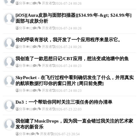
分享
开发者
13
0
2026-07-24 00:26
[iOS][Aura皮肤与面部扫描器][$34.99/年-&gt; $24.99/年]
面部与皮肤分析
分享
开发者
12
0
2026-07-24 00:26
你的呼吸有形状，我开发了一个应用程序来显示它。
分享
开发者
13
0
2026-07-24 00:26
我创造了一款思想日记/CBT应用，想法变成池塘中的鱼
分享
开发者
11
0
2026-07-24 00:23
SkyPocket - 在飞行过程中看到确切发生了什么，并用真实
的航班数据打印你的窗口照片 [周日前免费]
分享
开发者
10
0
2026-07-24 00:23
Do3：一个帮助你同时关注三项任务的待办清单
分享
开发者
10
0
2026-07-23 22:03
我创建了MusicDrops，因为我一直会错过我关注的艺术家
发布的新音乐
分享
开发者
6
0
2026-07-23 20:54