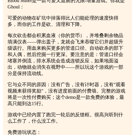
Blood Miner是一款可爱又血腥的无限/增量游戏。你就是
Ghoul：
可爱的动物在矿坑中掉落得比人们能处理的速度快得
多，而你的工作是砍、清理和下降。
每次砍击都会积累血液（你的货币），并堆叠剩余物品
填满仪表——弹出盖子，龙就会飞来吞噬它们并超级升
级该行。用血来购买更多的管道口径、自动砍杀的部下
和人偶，然后挖掘一行更深。要注意的是：管道口径会
堵塞并倒流，排水系统会造成连锁反应，如果地面溢
出，动物就会消失在视野中——所以玩这个游戏的一部
分是保持流动线。
它与众不同的原因：没有广告，没有计时器，没有“观看
视频来获得奖励”，没有进度前面的付费墙。完整的游戏
将是一次性付费购买；这个demo是一款免费的体验，最
高只能到达15行。
游戏中已经内置了跑完一轮后的反馈框。很高兴听到什
么工作了，什么没工作。
免费游玩状态：