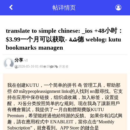
帖详情页
translate to simple chinese: _ios +48小时：
$3.99一个月可以获取- شة德 weblog: kutu
bookmarks managen
分享
v1
2026-05-16 01:40
10
0
开发者
我在创建KUTU，一个简单的拼书 측 管理工具，帮助那
些 đỡ mấtypeopleassignment links的人找到 вп厭尋找。它支
持在应用中保存链接，组织成收藏，加入标签，设置提
醒， 자동分类按照简单的な规则。现在我為了讓新用戶
有機會嘗試，我提供了一月自動體期費版KUTU
Premium，希望能經過他給特謝的反饋。 如果你有試試興
趣，請在應用程式中 ENABLEIT，當你点击“Monthly
Subscription”，就會看到。APP Store 的鏈合是