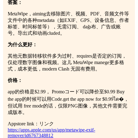
答案：
MetaWipe，aiming去移除图片、视频、PDF、音频文件等
文件中的各种metadata（如EXIF、GPS、设备信息、作者
标签、时间标签等），无需订阅、 dağı布、广告或账
号。导出式和动画cluded。
为什么更好：
其他元数据转移软件多为过时、requires是否定的订阅，
仅处理数字图像和视频。这儿 MetaWipe manege更多格
式，成本更低，modern Clash 无固有费用。
价格：
app的价格是$2.99， Promoコード可以降价至$0.99 Buy
the app的时候可以用Code.get the app now for $0.99่ได�，
但试用 free mode的话，仅限PNG图像，其他文件需要完
成版本。
Appstore link：リンク
https://apps.apple.com/us/app/metawipe-exif-
remover/id6767348812